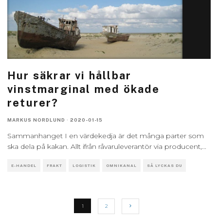
Hur säkrar vi hållbar
vinstmarginal med ökade
returer?
MARKUS NORDLUND
·
2020-01-15
Sammanhanget I en värdekedja är det många parter som
ska dela på kakan. Allt ifrån råvaruleverantör via producent,
...
E-HANDEL
FRAKT
LOGISTIK
OMNIKANAL
SÅ LYCKAS DU
1
2