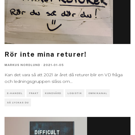
Rör inte mina returer!
MARKUS NORDLUND
·
2021-01-05
Kan det vara så att 2021 är året då returer blir en VD fråga
och ledningsgruppen slåss om
...
E-HANDEL
FRAKT
KUNDVÅRD
LOGISTIK
OMNIKANAL
SÅ LYCKAS DU