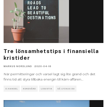
Tre lönsamhetstips i finansiella
kristider
MARKUS NORDLUND
·
2020-04-16
När permitteringar och varsel lagt sig lite grand och det
finns tid att styra tillbaka energin till kärn-affären
...
E-HANDEL
KUNDVÅRD
LOGISTIK
SÅ LYCKAS DU